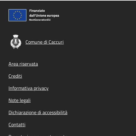
Comune di Caccuri
Footer menu
Area riservata
Crediti
Informativa privacy
Note legali
Dichiarazione di accessibilità
Contatti