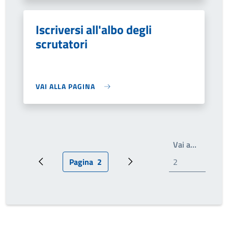
Iscriversi all'albo degli
scrutatori
VAI ALLA PAGINA
Scrivi il
Vai a…
Pagina
2
Pagina precedente
Pagina attuale
Pagina successiva