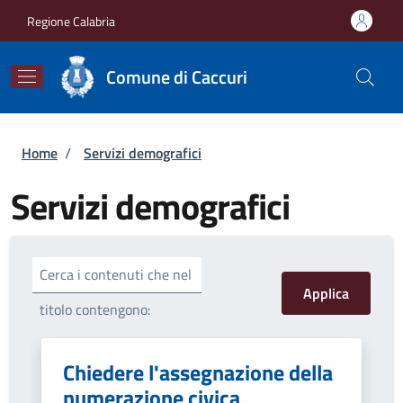
Salta al contenuto principale
Skip to footer content
Regione Calabria
Comune di Caccuri
Briciole di pane
Home
/
Servizi demografici
Servizi demografici
Cerca i contenuti che nel
titolo contengono:
Chiedere l'assegnazione della
numerazione civica