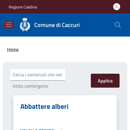
Salta al contenuto principale
Skip to footer content
Regione Calabria
Comune di Caccuri
Briciole di pane
Home
Cerca i contenuti che nel
titolo contengono:
Abbattere alberi