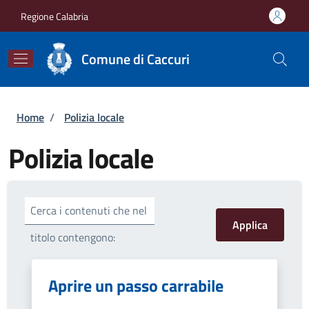
Salta al contenuto principale
Skip to footer content
Regione Calabria
Comune di Caccuri
Briciole di pane
Home
/
Polizia locale
Polizia locale
Cerca i contenuti che nel
titolo contengono:
Aprire un passo carrabile