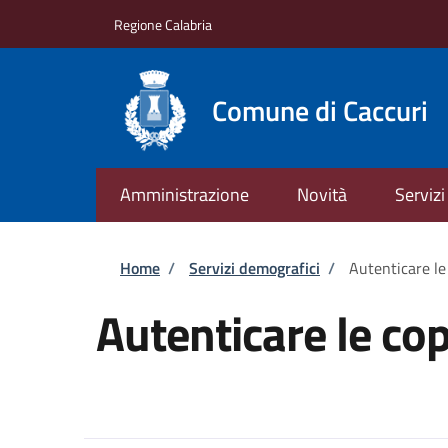
Salta al contenuto principale
Skip to footer content
Regione Calabria
Comune di Caccuri
Amministrazione
Novità
Servizi
Briciole di pane
Home
/
Servizi demografici
/
Autenticare le
Autenticare le co