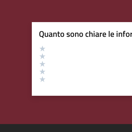
Quanto sono chiare le info
Valutazione
Valuta 5 stelle su 5
Valuta 4 stelle su 5
Valuta 3 stelle su 5
Valuta 2 stelle su 5
Valuta 1 stelle su 5