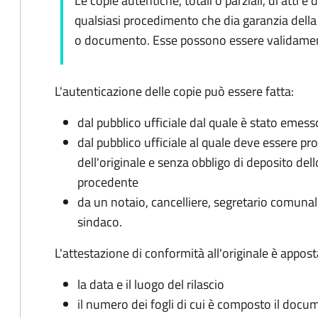
Le copie autentiche, totali o parziali, di att
qualsiasi procedimento che dia garanzia della 
o documento. Esse possono essere validamente
L'autenticazione delle copie può essere fatta:
dal pubblico ufficiale dal quale è stato emesso
dal pubblico ufficiale al quale deve essere p
dell'originale e senza obbligo di deposito de
procedente
da un notaio, cancelliere, segretario comunale
sindaco.
L'attestazione di conformità all'originale è appost
la data e il luogo del rilascio
il numero dei fogli di cui è composto il doc