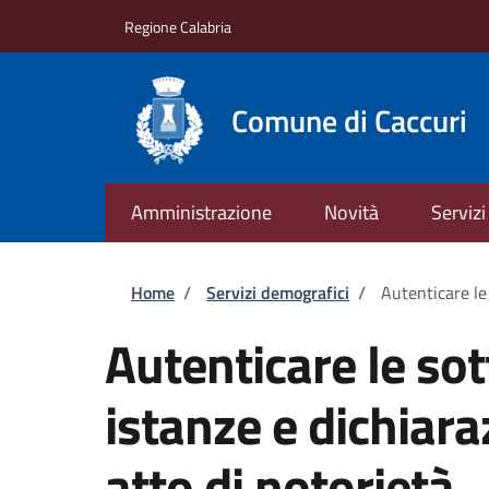
Salta al contenuto principale
Skip to footer content
Regione Calabria
Comune di Caccuri
Amministrazione
Novità
Servizi
Briciole di pane
Home
/
Servizi demografici
/
Autenticare le 
Autenticare le sot
istanze e dichiara
atto di notorietà