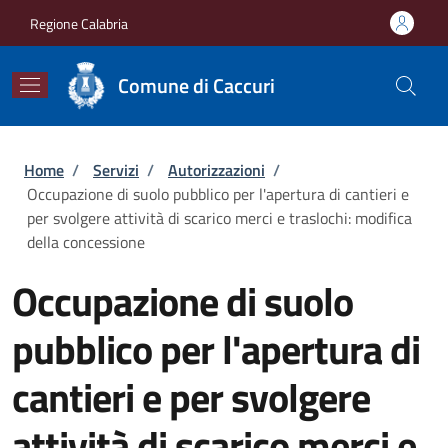
Salta al contenuto principale
Skip to footer content
Regione Calabria
Comune di Caccuri
Briciole di pane
Home
/
Servizi
/
Autorizzazioni
/
Occupazione di suolo pubblico per l'apertura di cantieri e
per svolgere attività di scarico merci e traslochi: modifica
della concessione
Occupazione di suolo
pubblico per l'apertura di
cantieri e per svolgere
attività di scarico merci e