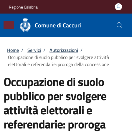
Salta al contenuto principale
Skip to footer content
Regione Calabria
Comune di Caccuri
Briciole di pane
Home
/
Servizi
/
Autorizzazioni
/
Occupazione di suolo pubblico per svolgere attività
elettorali e referendarie: proroga della concessione
Occupazione di suolo
pubblico per svolgere
attività elettorali e
referendarie: proroga