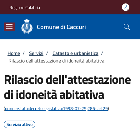
Salta al contenuto principale
Skip to footer content
Regione Calabria
Comune di Caccuri
Briciole di pane
Home
/
Servizi
/
Catasto e urbanistica
/
Rilascio dell'attestazione di idoneità abitativa
Rilascio dell'attestazione
di idoneità abitativa
(
urn:nir:stato:decreto.legislativo:1998-07-25;286~art29
)
Servizio attivo