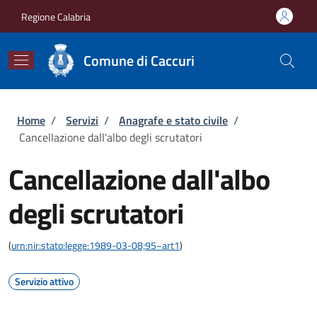
Salta al contenuto principale
Skip to footer content
Regione Calabria
Comune di Caccuri
Briciole di pane
Home
/
Servizi
/
Anagrafe e stato civile
/
Cancellazione dall'albo degli scrutatori
Cancellazione dall'albo
degli scrutatori
(
urn:nir:stato:legge:1989-03-08;95~art1
)
Servizio attivo