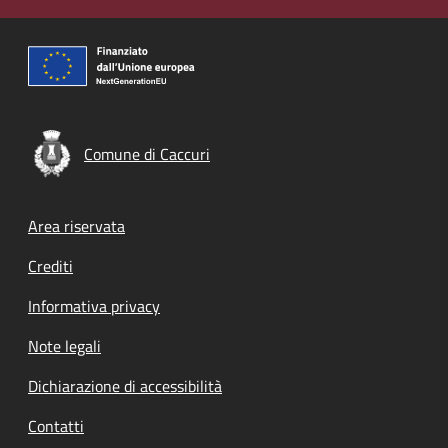
Comune di Caccuri
Footer menu
Area riservata
Crediti
Informativa privacy
Note legali
Dichiarazione di accessibilità
Contatti