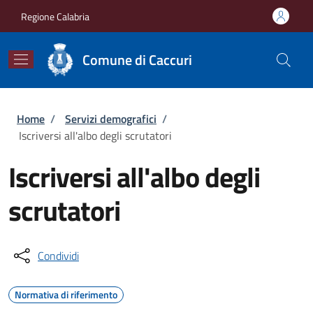
Salta al contenuto principale
Skip to footer content
Regione Calabria
Comune di Caccuri
Briciole di pane
Home
/
Servizi demografici
/
Iscriversi all'albo degli scrutatori
Iscriversi all'albo degli
scrutatori
Condividi
Normativa di riferimento