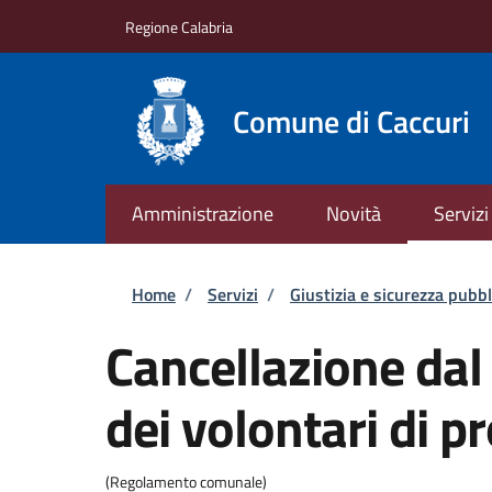
Salta al contenuto principale
Skip to footer content
Regione Calabria
Comune di Caccuri
Amministrazione
Novità
Servizi
Briciole di pane
Home
/
Servizi
/
Giustizia e sicurezza pubbl
Cancellazione da
dei volontari di pr
(Regolamento comunale)