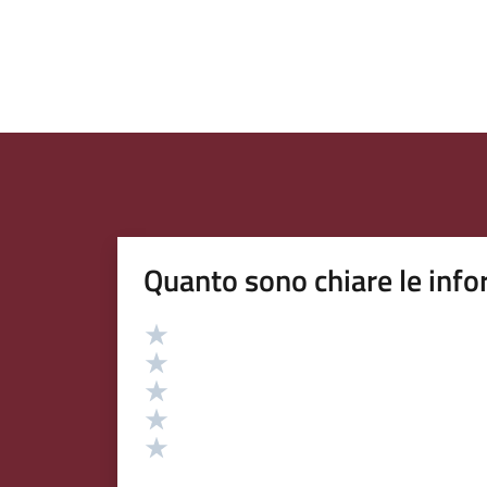
Quanto sono chiare le info
Valutazione
Valuta 5 stelle su 5
Valuta 4 stelle su 5
Valuta 3 stelle su 5
Valuta 2 stelle su 5
Valuta 1 stelle su 5