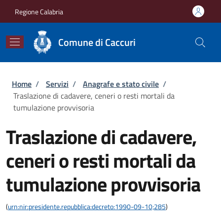
Salta al contenuto principale
Skip to footer content
Regione Calabria
Comune di Caccuri
Briciole di pane
Home
/
Servizi
/
Anagrafe e stato civile
/
Traslazione di cadavere, ceneri o resti mortali da
tumulazione provvisoria
Traslazione di cadavere,
ceneri o resti mortali da
tumulazione provvisoria
(
urn:nir:presidente.repubblica:decreto:1990-09-10;285
)