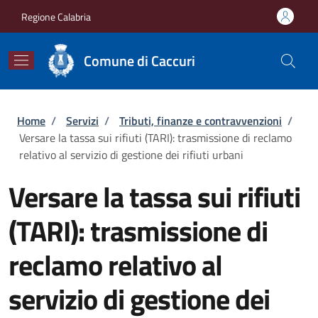
Salta al contenuto principale
Skip to footer content
Regione Calabria
Comune di Caccuri
Briciole di pane
Home
/
Servizi
/
Tributi, finanze e contravvenzioni
/
Versare la tassa sui rifiuti (TARI): trasmissione di reclamo
relativo al servizio di gestione dei rifiuti urbani
Versare la tassa sui rifiuti
(TARI): trasmissione di
reclamo relativo al
servizio di gestione dei