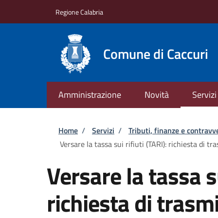
Salta al contenuto principale
Skip to footer content
Regione Calabria
Comune di Caccuri
Amministrazione
Novità
Servizi
Briciole di pane
Home
/
Servizi
/
Tributi, finanze e contravv
Versare la tassa sui rifiuti (TARI): richiesta di 
Versare la tassa su
richiesta di trasmi