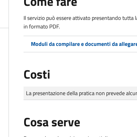
Come fare
Il servizio può essere attivato presentando tutta
in formato PDF.
Moduli da compilare e documenti da allegar
Costi
Tipo di pagamento
Importo
La presentazione della pratica non prevede al
Cosa serve