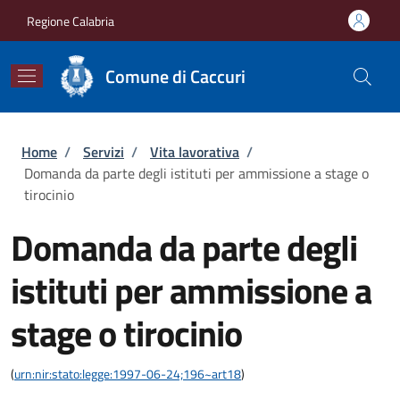
Salta al contenuto principale
Skip to footer content
Regione Calabria
Comune di Caccuri
Briciole di pane
Home
/
Servizi
/
Vita lavorativa
/
Domanda da parte degli istituti per ammissione a stage o
tirocinio
Domanda da parte degli
istituti per ammissione a
stage o tirocinio
(
urn:nir:stato:legge:1997-06-24;196~art18
)