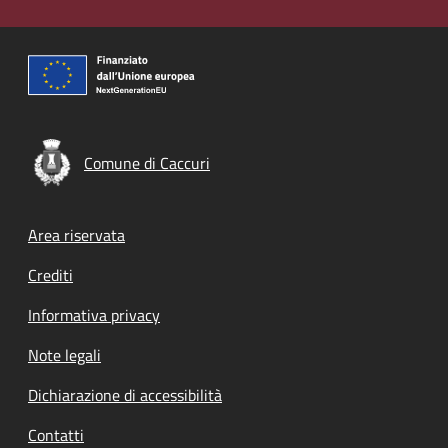
Comune di Caccuri
Footer menu
Area riservata
Crediti
Informativa privacy
Note legali
Dichiarazione di accessibilità
Contatti