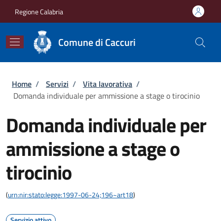
Salta al contenuto principale
Skip to footer content
Regione Calabria
Comune di Caccuri
Briciole di pane
Home
/
Servizi
/
Vita lavorativa
/
Domanda individuale per ammissione a stage o tirocinio
Domanda individuale per
ammissione a stage o
tirocinio
(
urn:nir:stato:legge:1997-06-24;196~art18
)
Servizio attivo