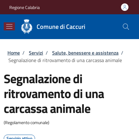
Salta al contenuto principale
Skip to footer content
Regione Calabria
Comune di Caccuri
Briciole di pane
Home
/
Servizi
/
Salute, benessere e assistenza
/
Segnalazione di ritrovamento di una carcassa animale
Segnalazione di
ritrovamento di una
carcassa animale
(Regolamento comunale)
Servizio attivo