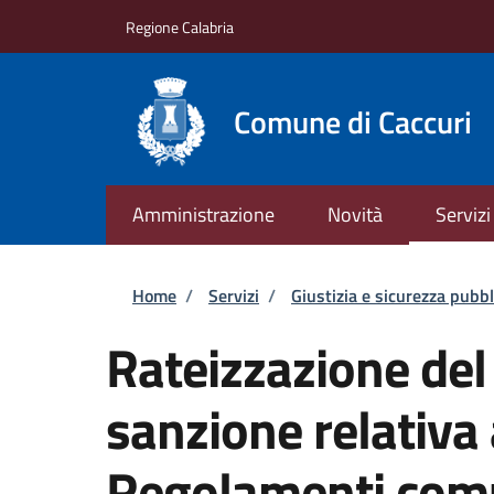
Salta al contenuto principale
Skip to footer content
Regione Calabria
Comune di Caccuri
Amministrazione
Novità
Servizi
Briciole di pane
Home
/
Servizi
/
Giustizia e sicurezza pubbl
Rateizzazione de
sanzione relativa
Regolamenti com