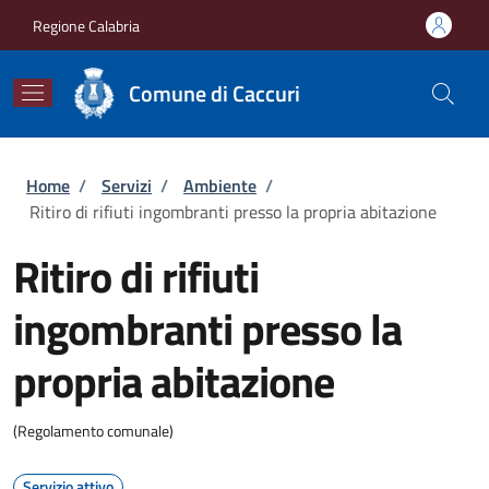
Salta al contenuto principale
Skip to footer content
Regione Calabria
Comune di Caccuri
Briciole di pane
Home
/
Servizi
/
Ambiente
/
Ritiro di rifiuti ingombranti presso la propria abitazione
Ritiro di rifiuti
ingombranti presso la
propria abitazione
(Regolamento comunale)
Servizio attivo