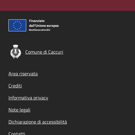
Comune di Caccuri
Footer menu
Area riservata
Crediti
Informativa privacy
Note legali
Dichiarazione di accessibilità
Contatti