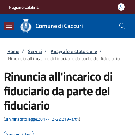
Salta al contenuto principale
Skip to footer content
Regione Calabria
Comune di Caccuri
Briciole di pane
Home
/
Servizi
/
Anagrafe e stato civile
/
Rinuncia all'incarico di fiduciario da parte del fiduciario
Rinuncia all'incarico di
fiduciario da parte del
fiduciario
(
urn:nir:stato:legge:2017-12-22;219~art4
)
Servizio attivo