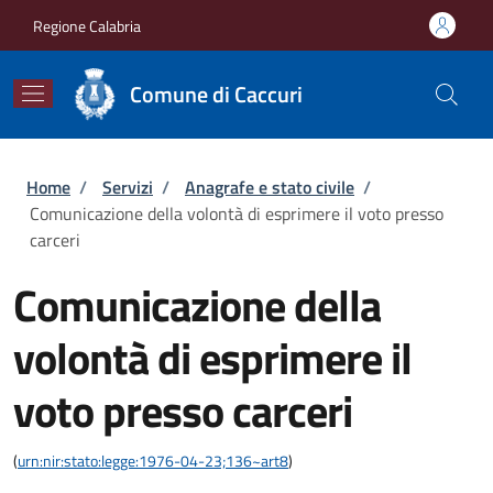
Salta al contenuto principale
Skip to footer content
Regione Calabria
Comune di Caccuri
Briciole di pane
Home
/
Servizi
/
Anagrafe e stato civile
/
Comunicazione della volontà di esprimere il voto presso
carceri
Comunicazione della
volontà di esprimere il
voto presso carceri
(
urn:nir:stato:legge:1976-04-23;136~art8
)