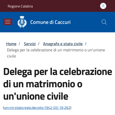
Salta al contenuto principale
Skip to footer content
Regione Calabria
Comune di Caccuri
Briciole di pane
Home
/
Servizi
/
Anagrafe e stato civile
/
Delega per la celebrazione di un matrimonio o un'unione
civile
Delega per la celebrazione
di un matrimonio o
un'unione civile
(
urn:nir:stato:regio.decreto:1942-03-16;262
)