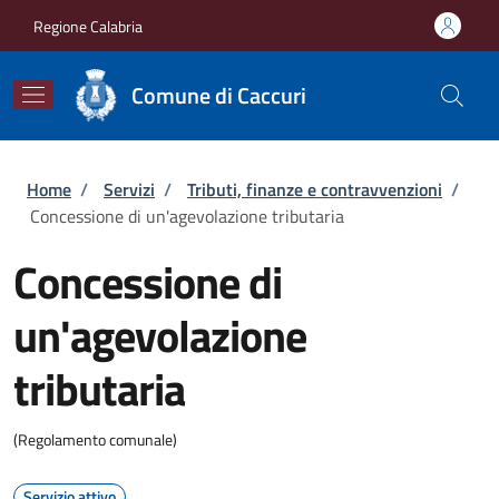
Salta al contenuto principale
Skip to footer content
Regione Calabria
Comune di Caccuri
Briciole di pane
Home
/
Servizi
/
Tributi, finanze e contravvenzioni
/
Concessione di un'agevolazione tributaria
Concessione di
un'agevolazione
tributaria
(Regolamento comunale)
Servizio attivo