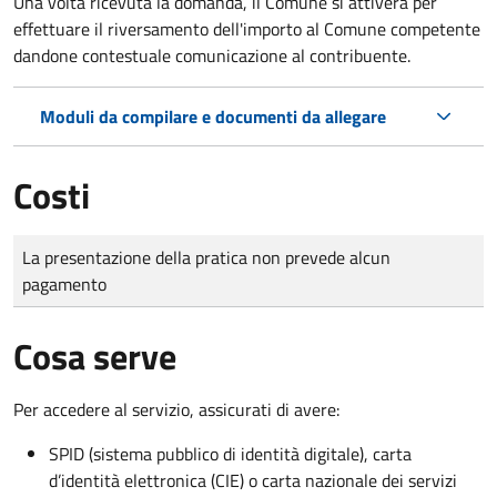
Una volta ricevuta la domanda, il Comune si attiverà per
effettuare il riversamento dell'importo al Comune competente
dandone contestuale comunicazione al contribuente.
Moduli da compilare e documenti da allegare
Costi
Tipo di pagamento
Importo
La presentazione della pratica non prevede alcun
pagamento
Cosa serve
Per accedere al servizio, assicurati di avere:
SPID (sistema pubblico di identità digitale), carta
d’identità elettronica (CIE) o carta nazionale dei servizi