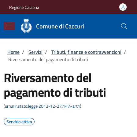
Salta al contenuto principale
Skip to footer content
Regione Calabria
Comune di Caccuri
Briciole di pane
Home
/
Servizi
/
Tributi, finanze e contravvenzioni
/
Riversamento del pagamento di tributi
Riversamento del
pagamento di tributi
(
urn:nir:stato:legge:2013-12-27;147~art1
)
Servizio attivo