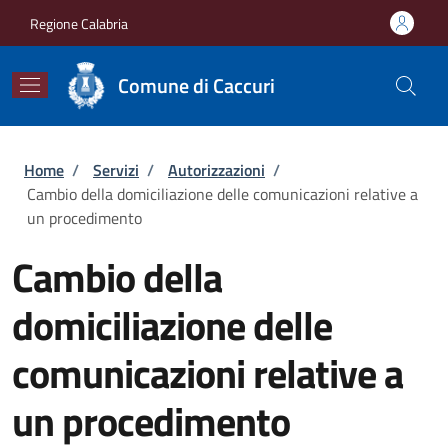
Salta al contenuto principale
Skip to footer content
Regione Calabria
Comune di Caccuri
Briciole di pane
Home
/
Servizi
/
Autorizzazioni
/
Cambio della domiciliazione delle comunicazioni relative a
un procedimento
Cambio della
domiciliazione delle
comunicazioni relative a
un procedimento