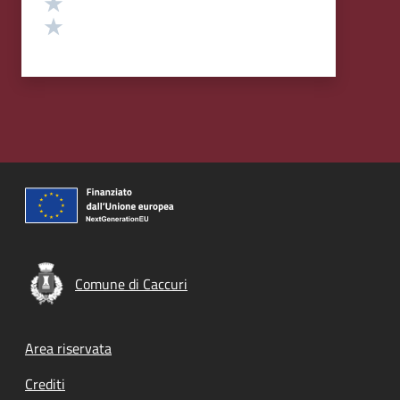
Valuta 2 stelle su 5
Valuta 1 stelle su 5
Comune di Caccuri
Footer menu
Area riservata
Crediti