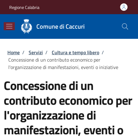
Salta al contenuto principale
Skip to footer content
Regione Calabria
Comune di Caccuri
Briciole di pane
Home
/
Servizi
/
Cultura e tempo libero
/
Concessione di un contributo economico per
l'organizzazione di manifestazioni, eventi o iniziative
Concessione di un
contributo economico per
l'organizzazione di
manifestazioni, eventi o