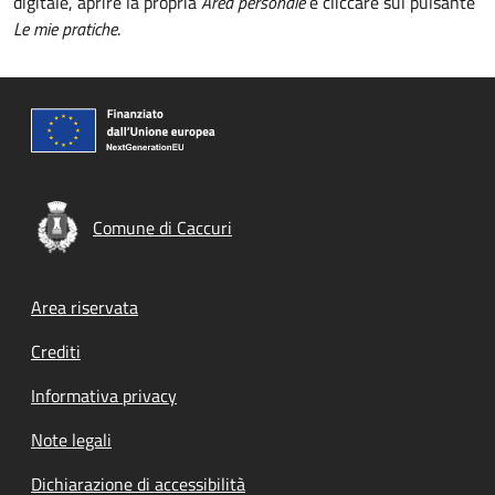
digitale, aprire la propria
Area personale
e cliccare sul pulsante
Le mie pratiche
.
Comune di Caccuri
Footer menu
Area riservata
Crediti
Informativa privacy
Note legali
Dichiarazione di accessibilità