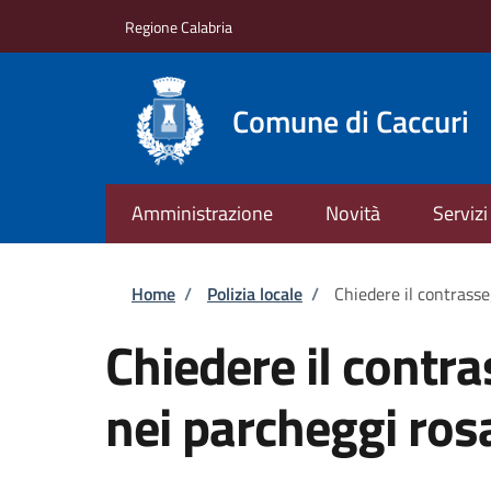
Salta al contenuto principale
Skip to footer content
Regione Calabria
Comune di Caccuri
Amministrazione
Novità
Servizi
Briciole di pane
Home
/
Polizia locale
/
Chiedere il contrasse
Chiedere il contr
nei parcheggi ros