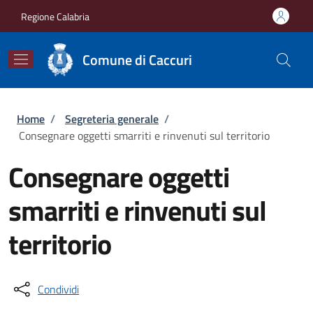
Salta al contenuto principale
Skip to footer content
Regione Calabria
Comune di Caccuri
Briciole di pane
Home
/
Segreteria generale
/
Consegnare oggetti smarriti e rinvenuti sul territorio
Consegnare oggetti
smarriti e rinvenuti sul
territorio
Condividi