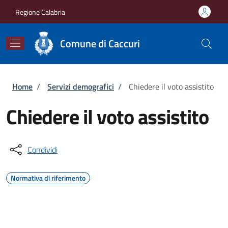
Salta al contenuto principale
Skip to footer content
Regione Calabria
Comune di Caccuri
Briciole di pane
Home
/
Servizi demografici
/
Chiedere il voto assistito
Chiedere il voto assistito
Condividi
Normativa di riferimento