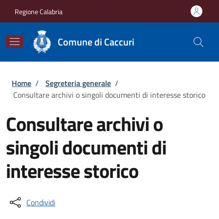
Salta al contenuto principale
Skip to footer content
Regione Calabria
Comune di Caccuri
Briciole di pane
Home
/
Segreteria generale
/
Consultare archivi o singoli documenti di interesse storico
Consultare archivi o
singoli documenti di
interesse storico
Condividi