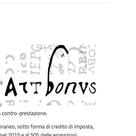
li
i
a contro-prestazione.
raneo, sotto forma di credito di imposta,
 nel 2015 e al 50% delle erogazioni