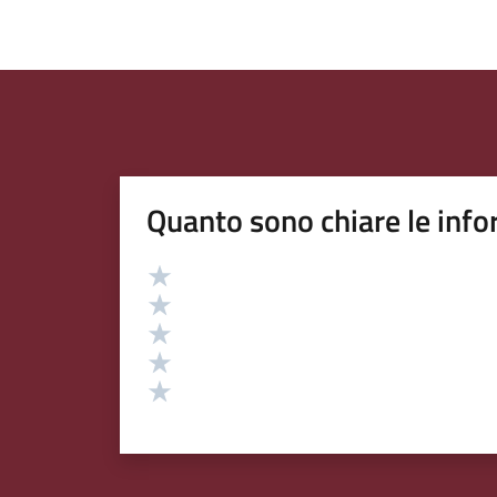
Quanto sono chiare le info
Valutazione
Valuta 5 stelle su 5
Valuta 4 stelle su 5
Valuta 3 stelle su 5
Valuta 2 stelle su 5
Valuta 1 stelle su 5