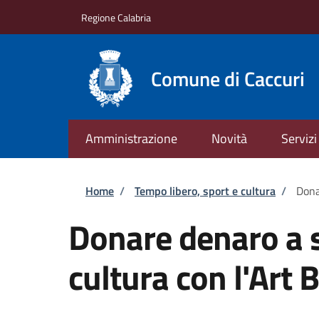
Salta al contenuto principale
Skip to footer content
Regione Calabria
Comune di Caccuri
Amministrazione
Novità
Servizi
Briciole di pane
Home
/
Tempo libero, sport e cultura
/
Dona
Donare denaro a 
cultura con l'Art