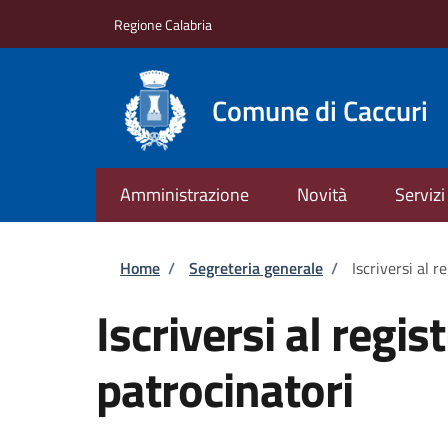
Salta al contenuto principale
Skip to footer content
Regione Calabria
Comune di Caccuri
Amministrazione
Novità
Servizi
Briciole di pane
Home
/
Segreteria generale
/
Iscriversi al r
Iscriversi al regis
patrocinatori