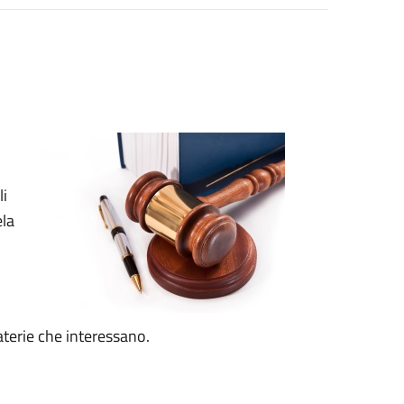
li
ela
terie che interessano.